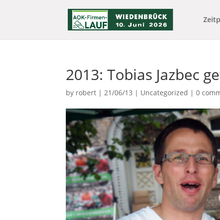
Zeit
2013: Tobias Jazbec g
by
robert
|
21/06/13
|
Uncategorized
|
0 com